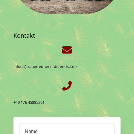
Kontakt

info(at)trauerrednerin-derenthal.de

+49 176 45885261